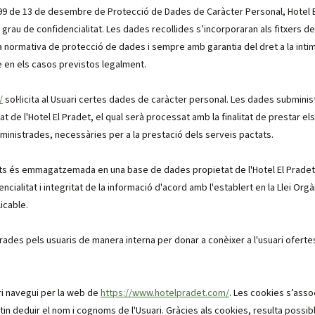
/1999 de 13 de desembre de Protecció de Dades de Caràcter Personal, Hotel 
rau de confidencialitat. Les dades recollides s’incorporaran als fitxers de
 normativa de protecció de dades i sempre amb garantia del dret a la intimi
e en els casos previstos legalment.
/
sol·licita al Usuari certes dades de caràcter personal. Les dades subminis
de l'Hotel El Pradet, el qual serà processat amb la finalitat de prestar els se
inistrades, necessàries per a la prestació dels serveis pactats.
trats és emmagatzemada en una base de dades propietat de l'Hotel El Prade
encialitat i integritat de la informació d'acord amb l'establert en la Llei 
icable.
rades pels usuaris de manera interna per donar a conèixer a l'usuari ofert
ari navegui per la web de
https://www.hotelpradet.com/
. Les cookies s’asso
n deduir el nom i cognoms de l'Usuari. Gràcies als cookies, resulta possib