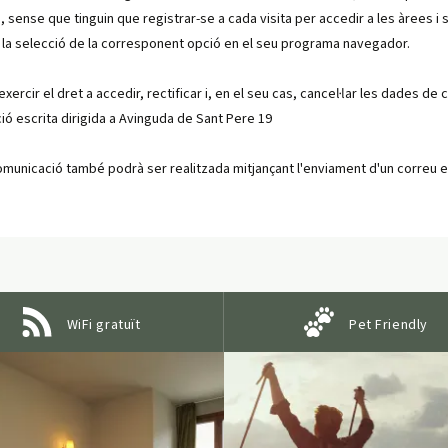
sense que tinguin que registrar-se a cada visita per accedir a les àrees i s
t la selecció de la corresponent opció en el seu programa navegador.
ercir el dret a accedir, rectificar i, en el seu cas, cancel·lar les dades de
ió escrita dirigida a Avinguda de Sant Pere 19
omunicació també podrà ser realitzada mitjançant l'enviament d'un correu el
WiFi gratuït
Pet Friendly