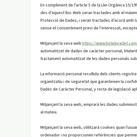
En compliment de l’article 5 de la Llei Orgànica 15
des d’aquest lloc Web seran tractades amb el màxim g
Protecció de Dades, i seran tractades d’acord amb la
sense el consentiment previ de l’interessat, except
Mitjançant la seva web
https://www.hotelpradet.com
automatitzat de dades de caràcter personal, titularitat 
tractament automatitzat de les dades personals subm
La informació personal recollida dels clients regis
organitzatiu i de seguretat que garanteixen la confid
Dades de Caràcter Personal, y resta de legislació apl
Mitjançant la seva web, emprarà les dades subminist
al mateix.
Mitjançant la seva web, utilitzarà cookies quan l'usu
ordenador i no proporcionen referències que permeti