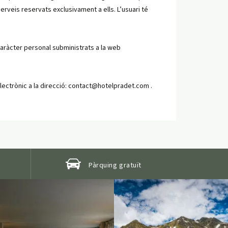
erveis reservats exclusivament a ells. L’usuari té
 caràcter personal subministrats a la web
ectrònic a la direcció:
contact@hotelpradet.com
.
Pàrquing gratuït