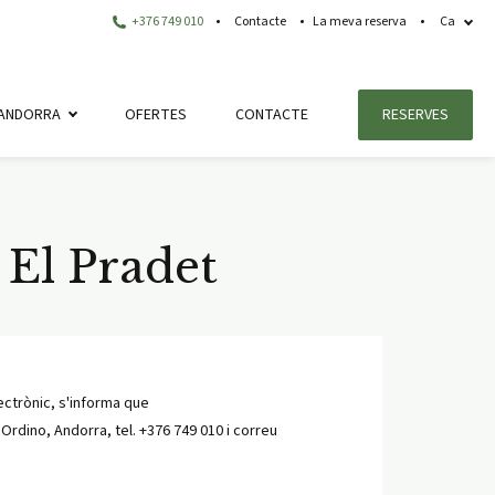
+376 749 010
Contacte
La meva reserva
Ca
ANDORRA
OFERTES
CONTACTE
RESERVES
l El Pradet
lectrònic, s'informa que
rdino, Andorra, tel. +376 749 010 i correu