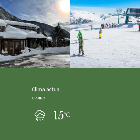
Clima actual
ORDINO
15
ºC