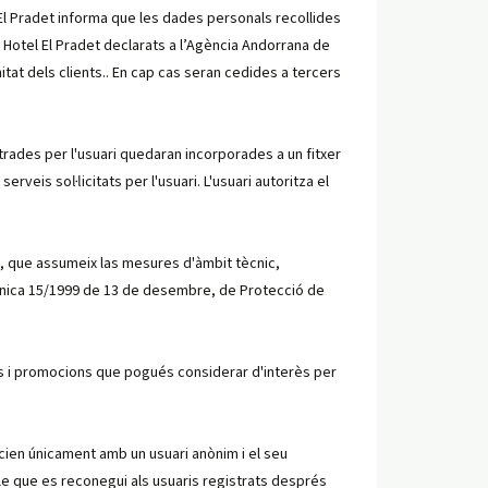
El Pradet informa que les dades personals recollides
 Hotel El Pradet declarats a l’Agència Andorrana de
tat dels clients.. En cap cas seran cedides a tercers
trades per l'usuari quedaran incorporades a un fitxer
rveis sol·licitats per l'usuari. L'usuari autoritza el
t, que assumeix las mesures d'àmbit tècnic,
Orgànica 15/1999 de 13 de desembre, de Protecció de
es i promocions que pogués considerar d'interès per
cien únicament amb un usuari anònim i el seu
le que es reconegui als usuaris registrats després