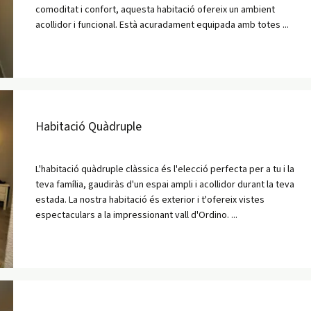
comoditat i confort, aquesta habitació ofereix un ambient
acollidor i funcional. Està acuradament equipada amb totes ...
Habitació Quàdruple
L'habitació quàdruple clàssica és l'elecció perfecta per a tu i la
teva família, gaudiràs d'un espai ampli i acollidor durant la teva
estada. La nostra habitació és exterior i t'ofereix vistes
espectaculars a la impressionant vall d'Ordino. ...