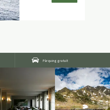
Pàrquing gratuït