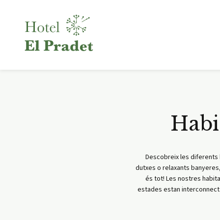
Habi
Descobreix les diferents 
dutxes o relaxants banyeres,
és tot! Les nostres habit
estades estan interconnecta