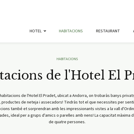
HOTEL
HABITACIONS
RESTAURANT
HABITACIONS
tacions de l'Hotel El P
habitacions de l'Hotel El Pradet, ubicat a Andorra, on trobaràs banys pri
 productes de neteja i assecadors! Tindràs tot el que necessites per senti
acions també et sorprendran amb les impressionants vistes a la vall d'Ordi
des, ideal per a grups d'amics o parelles amb nens! La capacitat màxima d
de quatre persones.