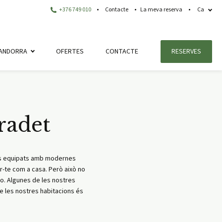
+376 749 010
Contacte
La meva reserva
Ca
ANDORRA
OFERTES
CONTACTE
RESERVES
radet
vats equipats amb modernes
r-te com a casa. Però això no
no. Algunes de les nostres
e les nostres habitacions és